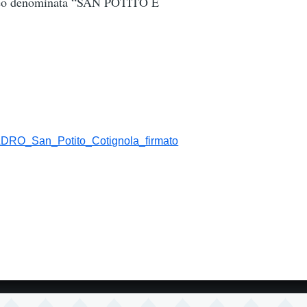
erraneo denominata “SAN POTITO E
O_San_Potito_Cotignola_firmato