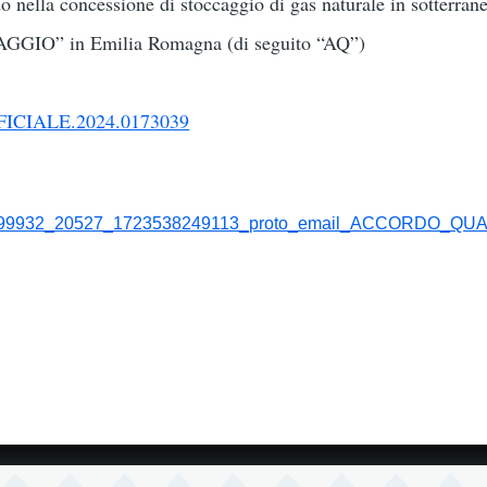
ndo nella concessione di stoccaggio di gas naturale in sott
O” in Emilia Romagna (di seguito “AQ”)
ICIALE.2024.0173039
99932_20527_1723538249113_proto_email_ACCORDO_QUADR