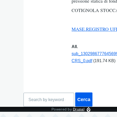
pressione statica di fo
COTIGNOLA STOCCAGGI
MASE.REGISTRO UFF
All.
sub_130298677764569
CRS_0.pdf
(191.74 KB)
Cerca
Powered by
Drupal